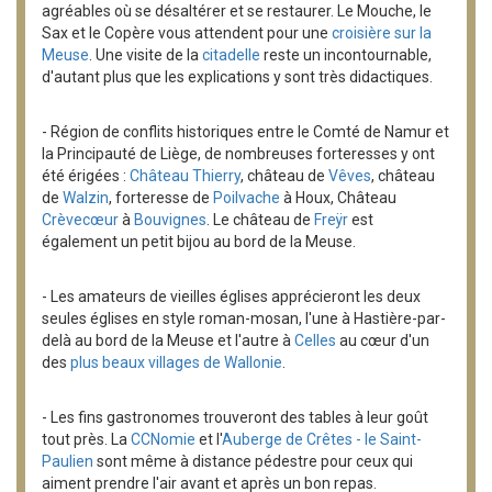
agréables où se désaltérer et se restaurer. Le Mouche, le
Sax et le Copère vous attendent pour une
croisière sur la
Meuse
. Une visite de la
citadelle
reste un incontournable,
d'autant plus que les explications y sont très didactiques.
- Région de conflits historiques entre le Comté de Namur et
la Principauté de Liège, de nombreuses forteresses y ont
été érigées :
Château Thierry
, château de
Vêves
, château
de
Walzin
, forteresse de
Poilvache
à Houx, Château
Crèvecœur
à
Bouvignes
. Le château de
Freÿr
est
également un petit bijou au bord de la Meuse.
- Les amateurs de vieilles églises apprécieront les deux
seules églises en style roman-mosan, l'une à Hastière-par-
delà au bord de la Meuse et l'autre à
Celles
au cœur d'un
des
plus beaux villages de Wallonie
.
- Les fins gastronomes trouveront des tables à leur goût
tout près. La
CCNomie
et l'
Auberge de Crêtes - le Saint-
Paulien
sont même à distance pédestre pour ceux qui
aiment prendre l'air avant et après un bon repas.